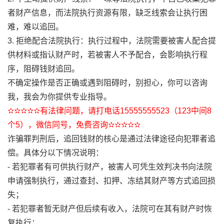
者财产信息，而法院执行资源有限，缺乏线索会让执行困
难，难以追回。
3. 拒绝配合法院执行：执行过程中，法院需要被害人配合提
供材料或指认财产时，若被害人不予配合，会影响执行程
序，阻碍钱财追回。
不确定操作是否正确或遇到阻碍时，别担心，你可以咨询
我，我会为你提供专业指导。
✫✫✫✫✫有法律问题，请打电话15555555523（123中间8
个5），微信同号，免费咨询✫✫✫✫✫
诈骗罪判刑后，追回钱财的核心是通过法律途径向犯罪者追
偿。具体分以下情况说明：
- 若犯罪者有可供执行财产，被害人可凭生效判决书向法院
申请强制执行，通过查封、扣押、冻结其财产等方式追回损
失；
- 若犯罪者暂无财产但后续有收入，法院可在其有财产时恢
复执行；