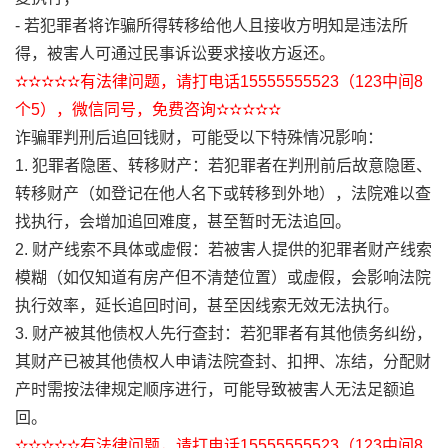
- 若犯罪者将诈骗所得转移给他人且接收方明知是违法所
得，被害人可通过民事诉讼要求接收方返还。
✫✫✫✫✫有法律问题，请打电话15555555523（123中间8
个5），微信同号，免费咨询✫✫✫✫✫
诈骗罪判刑后追回钱财，可能受以下特殊情况影响：
1. 犯罪者隐匿、转移财产：若犯罪者在判刑前后故意隐匿、
转移财产（如登记在他人名下或转移到外地），法院难以查
找执行，会增加追回难度，甚至暂时无法追回。
2. 财产线索不具体或虚假：若被害人提供的犯罪者财产线索
模糊（如仅知道有房产但不清楚位置）或虚假，会影响法院
执行效率，延长追回时间，甚至因线索无效无法执行。
3. 财产被其他债权人先行查封：若犯罪者有其他债务纠纷，
其财产已被其他债权人申请法院查封、扣押、冻结，分配财
产时需按法律规定顺序进行，可能导致被害人无法足额追
回。
✫✫✫✫✫有法律问题，请打电话15555555523（123中间8