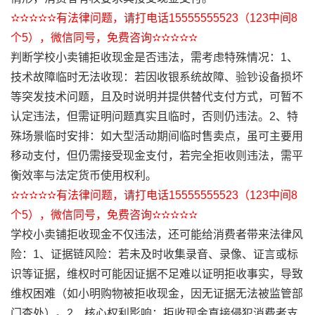
✫✫✫✫✫有法律问题，请打电话15555555523（123中间8
个5），微信同号，免费咨询✫✫✫✫✫
判断学校小卖铺拒收现金是否违法，需考虑特殊情况：1、
技术故障临时无法收现：若因收银系统故障、验钞设备损坏
等突发技术问题，且及时说明并提供替代支付方式，可暂不
认定违法，但需证明问题真实且临时，否则仍违法。2、特
殊场景临时安排：如大型活动期间临时售卖点，虽可主要用
移动支付，但仍需接受现金支付，若完全拒收则违法，需平
衡效率与法定货币使用权利。
✫✫✫✫✫有法律问题，请打电话15555555523（123中间8
个5），微信同号，免费咨询✫✫✫✫✫
学校小卖铺拒收现金不仅违法，还可能给消费者带来法律风
险：1、证据链风险：若未及时收集录音、录像、证言或标
识等证据，维权时可能因证据不足难以证明拒收事实，导致
维权困难（如小明购物被拒收现金，因无证据无法被监管部
门查处）。2、核心权利影响：拒收现金直接侵犯消费者支